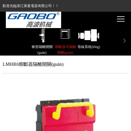
歡迎光臨浙江萊曼電器有限公司！！
條形隔離開關
熔斷器式隔離
母線系統(tǒng)
電纜分支箱
(guān)
開關(guān)
LMHR6熔斷器隔離開關(guān)