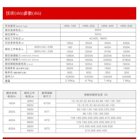
技術(shù)參數(shù)