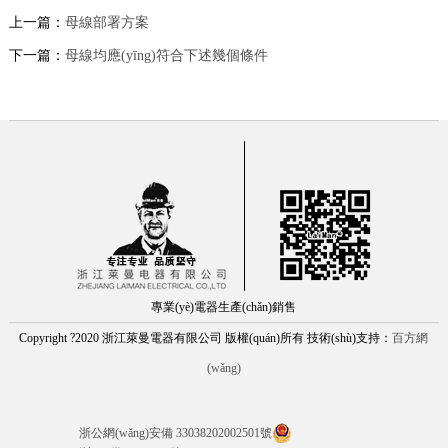
上一篇：
母線部署方案
下一篇：
母線均應(yīng)符合下述幾個條件
專業(yè)電器生產(chǎn)銷售
Copyright ?2020 浙江萊曼電器有限公司 版權(quán)所有 技術(shù)支持：
百方網
(wǎng)
浙公網(wǎng)安備 33038202002501號